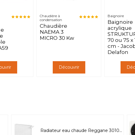
Chaudière à
Baignoire
condensation
Baignoire
Chaudière
acrylique
e
NAEMA 3
STRUKTU
e
MICRO 30 Kw
70 ou 75 x
le
cm - Jaco
A59
Delafon
uvrir
Découvrir
Déc
Radiateur eau chaude Reggane 3010...