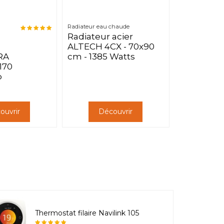
Radiateur eau chaude
Radiateur acier
ALTECH 4CX - 70x90
RA
cm - 1385 Watts
 170
b
ouvrir
Découvrir
Thermostat filaire Navilink 105