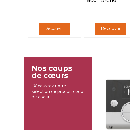
800 - Grohe
Découvrir
Découvrir
Nos coups
de cœurs
Découvrez notre
sélection de produit coup
de coeur !