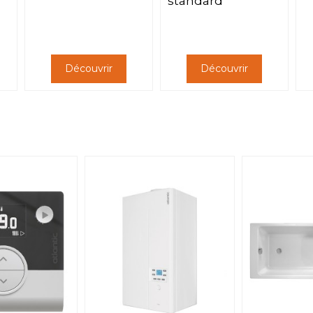
standard
Découvrir
Découvrir