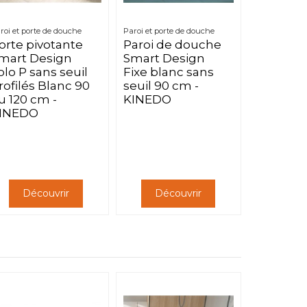
roi et porte de douche
Paroi et porte de douche
orte pivotante
Paroi de douche
mart Design
Smart Design
olo P sans seuil
Fixe blanc sans
rofilés Blanc 90
seuil 90 cm -
u 120 cm -
KINEDO
INEDO
Découvrir
Découvrir