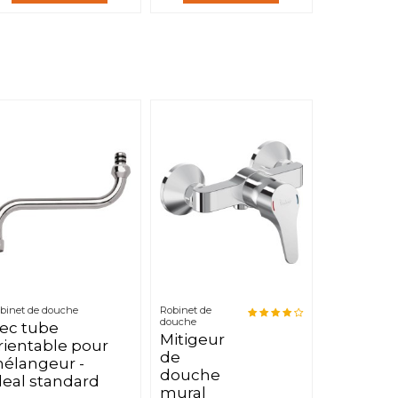
binet de douche
Robinet de
douche
ec tube
Mitigeur
rientable pour
de
élangeur -
douche
deal standard
mural