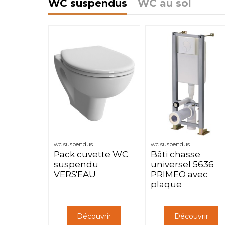
WC suspendus
WC au sol
wc suspendus
wc suspendus
Pack cuvette WC
Bâti chasse
suspendu
universel 5636
VERS'EAU
PRIMEO avec
plaque
Découvrir
Découvrir