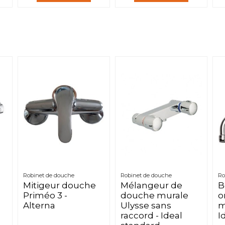
Robinet de douche
Robinet de douche
Ro
Mitigeur douche
Mélangeur de
B
Priméo 3 -
douche murale
o
Alterna
Ulysse sans
m
raccord - Ideal
I