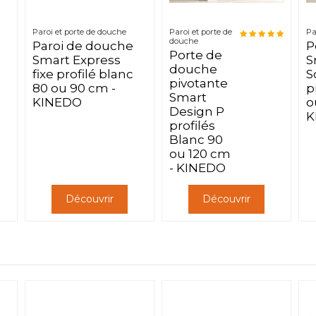
Paroi et porte de douche
Paroi et porte de
Pa
douche
Paroi de douche
P
Porte de
Smart Express
S
douche
fixe profilé blanc
S
pivotante
80 ou 90 cm -
p
Smart
KINEDO
o
Design P
K
profilés
Blanc 90
ou 120 cm
- KINEDO
Découvrir
Découvrir