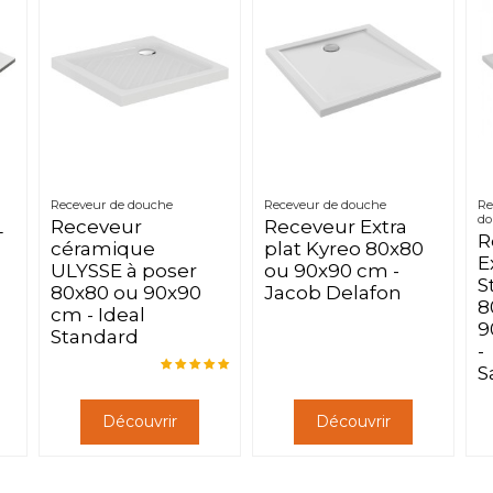
Receveur de douche
Receveur de douche
Re
do
L
Receveur
Receveur Extra
R
céramique
plat Kyreo 80x80
E
ULYSSE à poser
ou 90x90 cm -
S
80x80 ou 90x90
Jacob Delafon
8
cm - Ideal
9
Standard
-
S
Découvrir
Découvrir