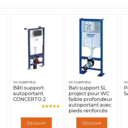
wc suspendus
wc suspendus
wc
Bâti support
Bati support SL
P
autoportant
project pour WC
S
CONCERTO 2
faible profondeur
autoportant avec
pieds renforcés
Découvrir
Découvrir