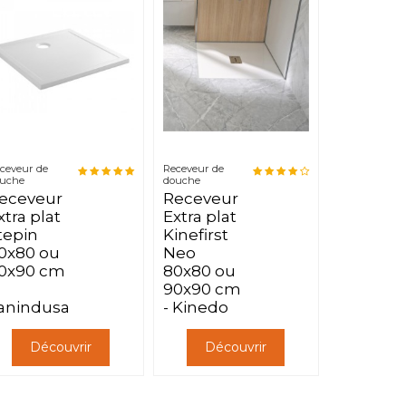
ceveur de
Receveur de
uche
douche
eceveur
Receveur
xtra plat
Extra plat
tepin
Kinefirst
0x80 ou
Neo
0x90 cm
80x80 ou
90x90 cm
anindusa
- Kinedo
Découvrir
Découvrir