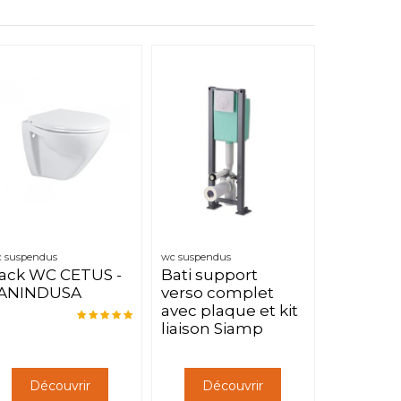
 suspendus
wc suspendus
ack WC CETUS -
Bati support
ANINDUSA
verso complet
avec plaque et kit
liaison Siamp
Découvrir
Découvrir