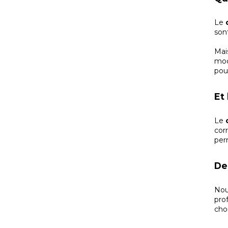
Le
sont
Mai
mod
pou
Et
Le
c
cor
per
De
Nou
pro
cho