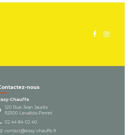
Contactez-nous
Easy-Chauffe
120 Rue Jean Jaurès
92300 Levallois-Perret
02 44 84 02 40
contact@easy-chauffe.fr