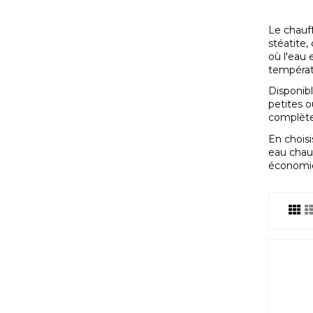
Le chauff
stéatite,
où l'eau 
températu
Disponibl
petites o
complètem
En choisi
eau chaud
économie