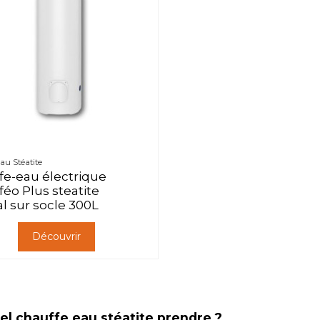
au Stéatite
fe-eau électrique
éo Plus steatite
al sur socle 300L
Découvrir
el chauffe eau stéatite prendre ?