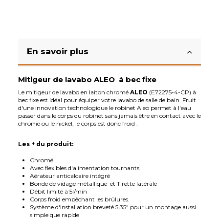
En savoir plus
Mitigeur de lavabo
ALEO
à bec fixe
Le mitigeur de lavabo en laiton chromé
ALEO
(E72275-4-CP) à
bec fixe est idéal pour équiper votre lavabo de salle de bain. Fruit
d'une innovation technologique le robinet Aleo permet à l'eau
passer dans le corps du robinet sans jamais être en contact avec le
chrome ou le nickel, le corps est donc froid .
Les + du produit:
Chromé
Avec flexibles d'alimentation tournants.
Aérateur anticalcaire intégré
Bonde de vidage métallique et Tirette latérale
Débit limité à 5l/min
Corps froid empêchant les brûlures.
Système d'installation breveté 5|35" pour un montage aussi
simple que rapide