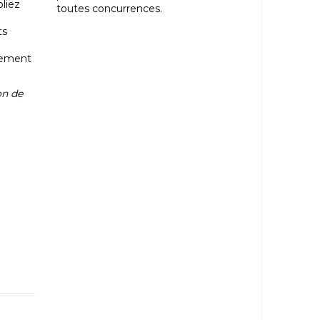
liez
toutes concurrences.
ts
rdement
on de