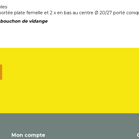
oles
 portée plate femelle et 2 x en bas au centre Ø 20/27 porté con
t bouchon de vidange
u
Mon compte