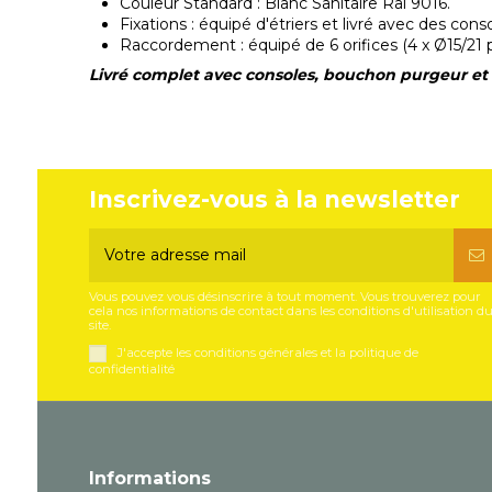
Couleur Standard : Blanc Sanitaire Ral 9016.
Fixations : équipé d'étriers et livré avec des cons
Raccordement : équipé de 6 orifices (4 x Ø15/21
Livré complet avec consoles, bouchon purgeur e
Inscrivez-vous à la newsletter
Vous pouvez vous désinscrire à tout moment. Vous trouverez pour
cela nos informations de contact dans les conditions d'utilisation d
site.
J'accepte les conditions générales et la politique de
confidentialité
Informations