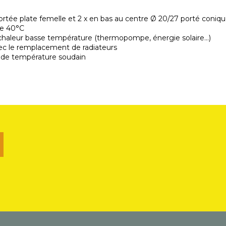
ortée plate femelle et 2 x en bas au centre Ø 20/27 porté coniq
de 40°C
 chaleur basse température (thermopompe, énergie solaire…)
ec le remplacement de radiateurs
 de température soudain
u