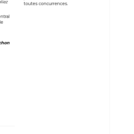
liez
toutes concurrences.
ntral
de
uchon